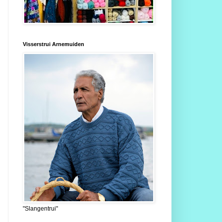
Visserstrui Arnemuiden
"Slangentrui"