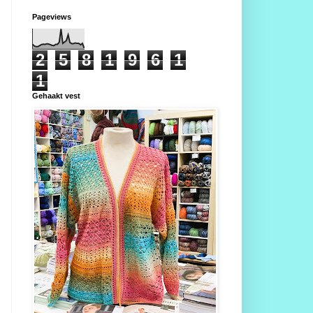
Pageviews
2
5
8
1
9
6
1
1
Gehaakt vest