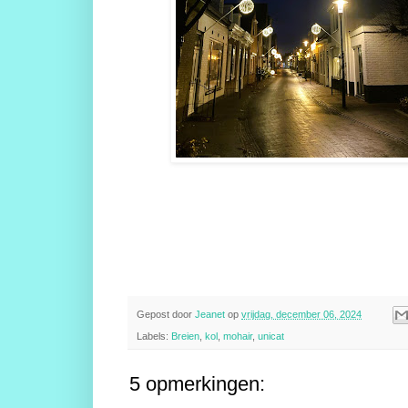
Gepost door
Jeanet
op
vrijdag, december 06, 2024
Labels:
Breien
,
kol
,
mohair
,
unicat
5 opmerkingen: