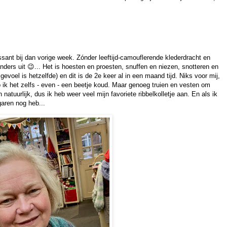
issant bij dan vorige week. Zónder leeftijd-camouflerende klederdracht en
nders uit 😉... Het is hoesten en proesten, snuffen en niezen, snotteren en
evoel is hetzelfde) en dit is de 2e keer al in een maand tijd. Niks voor mij,
b ik het zelfs - even - een beetje koud. Maar genoeg truien en vesten om
 natuurlijk, dus ik heb weer veel mijn favoriete ribbelkolletje aan. En als ik
 garen nog heb...