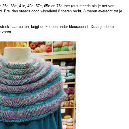
 25e, 33e, 41e, 49e, 57e, 65e en 73e toer (dus steeds als je net van
. Brei dan steeds door, wisselend 8 toeren recht, 8 toeren averecht tot je
.
steek naar buiten, krijgt de kol een ander kleuraccent. Draai je de kol
r voren.