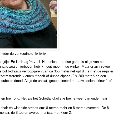
n vóór de verkoudheid 😂😂😂
 tijdje. En ik draag 'm veel. Het unicat-surprise garen is altijd van een
natie zoals hierboven heb ik nooit meer in de winkel. Maar er zijn zoveel
e
bol 6-draads verloopgaren van ca 365 meter (let op! dit is
niet
de regulier
 contrasterende kleuren mohair of dunne alpaca (2 x 200 meter) en een
 dubbele draad: Altijd de unicat, gecombineerd met afwisselend kleur 1 of
n brei rond. Net als het Schotlandkolletje brei je weer van onder naar
mohair en wisselde steeds om: 8 toeren recht en 8 toeren averecht. De 8
mohair, de 8 toeren averecht unicat met kleur 2.